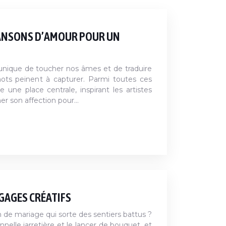
HANSONS D’AMOUR POUR UN
unique de toucher nos âmes et de traduire
ts peinent à capturer. Parmi toutes ces
 une place centrale, inspirant les artistes
mer son affection pour…
: GAGES CRÉATIFS
 de mariage qui sorte des sentiers battus ?
onnelle jarretière et le lancer de bouquet, et