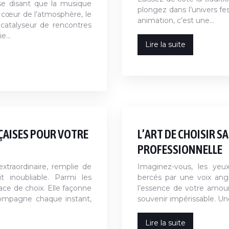
se disant que la musique
plongez dans l’univers fe
e cœur de l’atmosphère, le
animation, c’est une…
catalyseur de rencontres
sie…
Lire la suite
ÇAISES POUR VOTRE
L’ART DE CHOISIR S
PROFESSIONNELLE
traordinaire, remplie de
Imaginez-vous, les yeu
t inoubliable. Parmi les
bercés par une voix ang
ace de choix. Elle façonne
l’essence de votre amou
compagne chaque instant,
souvenir impérissable. Un
Lire la suite