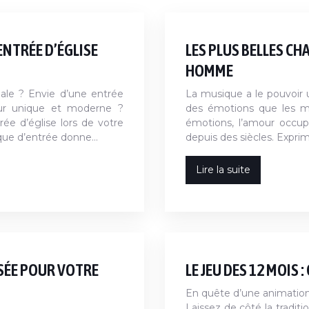
NTRÉE D’ÉGLISE
LES PLUS BELLES C
HOMME
iale ? Envie d’une entrée
La musique a le pouvoir 
mour unique et moderne ?
des émotions que les mo
rée d’église lors de votre
émotions, l’amour occupe
ique d’entrée donne…
depuis des siècles. Expri
Lire la suite
SÉE POUR VOTRE
LE JEU DES 12 MOIS 
En quête d’une animation
Laissez de côté la traditi