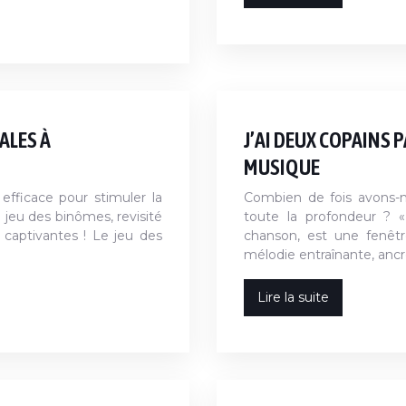
ALES À
J’AI DEUX COPAINS P
MUSIQUE
fficace pour stimuler la
Combien de fois avons-no
 jeu des binômes, revisité
toute la profondeur ? «
 captivantes ! Le jeu des
chanson, est une fenêtr
mélodie entraînante, anc
Lire la suite