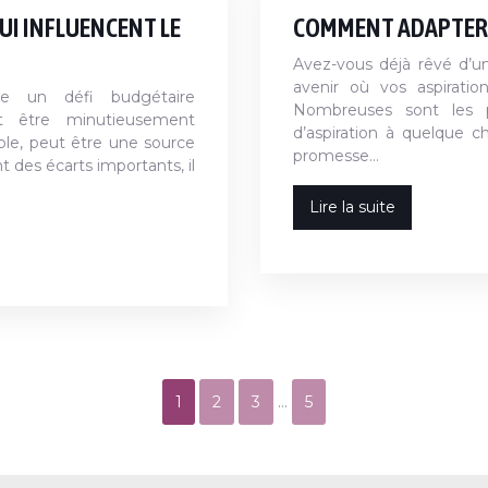
QUI INFLUENCENT LE
COMMENT ADAPTER « 
Avez-vous déjà rêvé d’un
avenir où vos aspirati
nte un défi budgétaire
Nombreuses sont les 
t être minutieusement
d’aspiration à quelque ch
able, peut être une source
promesse…
t des écarts importants, il
Lire la suite
1
2
3
…
5