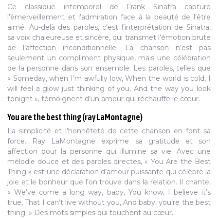
Ce classique intemporel de Frank Sinatra capture
l’émerveillement et l’admiration face à la beauté de l’être
aimé. Au-delà des paroles, c’est l’interprétation de Sinatra,
sa voix chaleureuse et sincère, qui transmet l’émotion brute
de l’affection inconditionnelle. La chanson n’est pas
seulement un compliment physique, mais une célébration
de la personne dans son ensemble. Les paroles, telles que
« Someday, when I’m awfully low, When the world is cold, I
will feel a glow just thinking of you, And the way you look
tonight », témoignent d’un amour qui réchauffe le cœur.
You are the best thing (ray LaMontagne)
La simplicité et l’honnêteté de cette chanson en font sa
force. Ray LaMontagne exprime sa gratitude et son
affection pour la personne qui illumine sa vie. Avec une
mélodie douce et des paroles directes, « You Are the Best
Thing » est une déclaration d’amour puissante qui célèbre la
joie et le bonheur que l’on trouve dans la relation. Il chante,
« We’ve come a long way, baby, You know, I believe it’s
true, That I can’t live without you, And baby, you’re the best
thing. » Des mots simples qui touchent au cœur.