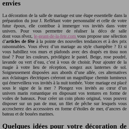
envies
La décoration de la salle de mariage est une étape essentielle dans la
préparation du jour J. Reflétant votre personnalité et celle de votre
futur époux, elle contribue à immerger vos invités dans votre
univers. Pour vous permettre de réaliser la déco de salle
dont vous rêvez,
le-geant-de-la-fete.com
vous propose une sélection
d’
articles de fête
à la pointe des nouvelles tendances et à des prix
raisonnables. Vous rêvez d’un mariage au style champêtre ? Et si
vous habilliez vos murs et plafonds avec des drapés en tissu non
tissé ? Pour les couleurs, privilégiez le pastel. Beige, rose poudré,
lavande ou vert d’eau, c’est à vous de choisir. Pour ajouter de la
magie à votre lieu de réception, songez aux lanternes de sol.
Soigneusement disposées aux abords d’une allée, ces alternatives
aux éclairages électriques créeront un magnifique chemin lumineux
qui émerveillera vos invités à la nuit tombée. Votre mariage est placé
sous le signe de la mer ? Plongez vos invités au cœur d’un
univers marin romantique en disposant vos tentures en forme de
voiles de bateaux. Pour créer un coin photo original, vous pouvez
disposer sur un pan de mur, un filet de pêche sur lesquels vous
accrocherez des accessoires en forme d’étoiles de mer, d’ancres de
bateau et de bouées marines.
Quelques idées pour votre décoration de