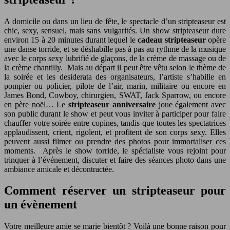
A domicile ou dans un lieu de fête, le spectacle d’un stripteaseur est
chic, sexy, sensuel, mais sans vulgarités. Un show stripteaseur dure
environ 15 à 20 minutes durant lequel le
cadeau stripteaseur
opère
une danse torride, et se déshabille pas à pas au rythme de la musique
avec le corps sexy lubrifié de glaçons, de la crème de massage ou de
la crème chantilly. Mais au départ il peut être vêtu selon le thème de
la soirée et les desiderata des organisateurs, l’artiste s’habille en
pompier ou policier, pilote de l’air, marin, militaire ou encore en
James Bond, Cowboy, chirurgien, SWAT, Jack Sparrow, ou encore
en père noël… Le
stripteaseur anniversaire
joue également avec
son public durant le show et peut vous inviter à participer pour faire
chauffer votre soirée entre copines, tandis que toutes les spectatrices
applaudissent, crient, rigolent, et profitent de son corps sexy. Elles
peuvent aussi filmer ou prendre des photos pour immortaliser ces
moments. Après le show torride, le spécialiste vous rejoint pour
trinquer à l’événement, discuter et faire des séances photo dans une
ambiance amicale et décontractée.
Comment réserver un stripteaseur pour
un évènement
Votre meilleure amie se marie bientôt ? Voilà une bonne raison pour