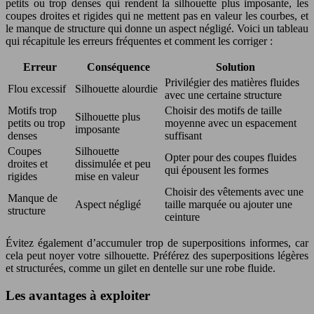
petits ou trop denses qui rendent la silhouette plus imposante, les
coupes droites et rigides qui ne mettent pas en valeur les courbes, et
le manque de structure qui donne un aspect négligé. Voici un tableau
qui récapitule les erreurs fréquentes et comment les corriger :
Erreur
Conséquence
Solution
Privilégier des matières fluides
Flou excessif
Silhouette alourdie
avec une certaine structure
Motifs trop
Choisir des motifs de taille
Silhouette plus
petits ou trop
moyenne avec un espacement
imposante
denses
suffisant
Coupes
Silhouette
Opter pour des coupes fluides
droites et
dissimulée et peu
qui épousent les formes
rigides
mise en valeur
Choisir des vêtements avec une
Manque de
Aspect négligé
taille marquée ou ajouter une
structure
ceinture
Évitez également d’accumuler trop de superpositions informes, car
cela peut noyer votre silhouette. Préférez des superpositions légères
et structurées, comme un gilet en dentelle sur une robe fluide.
Les avantages à exploiter