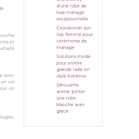
d’une robe de
de
luxe mariage
exceptionnelle
Coordonner son
top femme pour
 touche
cérémonie de
ries et
mariage
ouhaité
Solutions mode
pour invitée
grande taille en
ne avec
style bohème
 un col
Silhouette
pour un
sirène: porter
une robe
blanche avec
grâce
ogies.