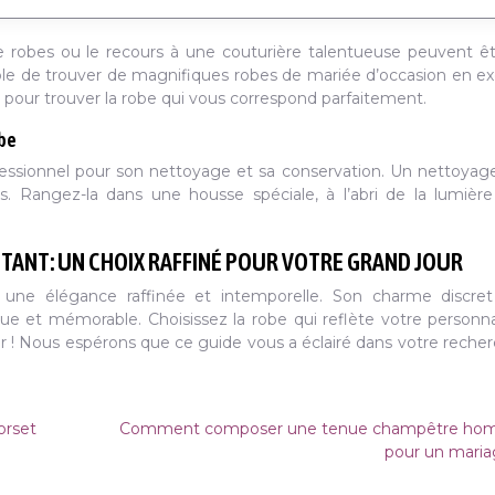
 de robes ou le recours à une couturière talentueuse peuvent ê
ible de trouver de magnifiques robes de mariée d’occasion en ex
s pour trouver la robe qui vous correspond parfaitement.
obe
fessionnel pour son nettoyage et sa conservation. Un nettoyag
ats. Rangez-la dans une housse spéciale, à l’abri de la lumièr
TANT: UN CHOIX RAFFINÉ POUR VOTRE GRAND JOUR
une élégance raffinée et intemporelle. Son charme discret
e et mémorable. Choisissez la robe qui reflète votre personna
our ! Nous espérons que ce guide vous a éclairé dans votre reche
orset
Comment composer une tenue champêtre h
pour un maria