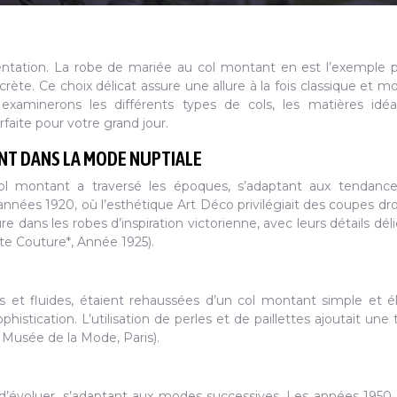
stentation. La robe de mariée au col montant en est l’exemple pa
scrète. Ce choix délicat assure une allure à la fois classique et m
examinerons les différents types de cols, les matières idéa
rfaite pour votre grand jour.
NT DANS LA MODE NUPTIALE
l montant a traversé les époques, s’adaptant aux tendance
nnées 1920, où l’esthétique Art Déco privilégiait des coupes dro
 dans les robes d’inspiration victorienne, avec leurs détails déli
ute Couture*, Année 1925).
 et fluides, étaient rehaussées d’un col montant simple et é
istication. L’utilisation de perles et de paillettes ajoutait une
, Musée de la Mode, Paris).
é d’évoluer, s’adaptant aux modes successives. Les années 1950