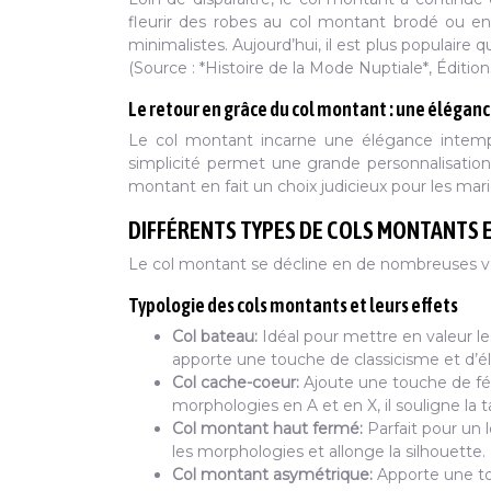
fleurir des robes au col montant brodé ou en
minimalistes. Aujourd’hui, il est plus populaire
(Source : *Histoire de la Mode Nuptiale*, Éditio
Le retour en grâce du col montant : une élégan
Le col montant incarne une élégance intempo
simplicité permet une grande personnalisation :
montant en fait un choix judicieux pour les ma
DIFFÉRENTS TYPES DE COLS MONTANTS E
Le col montant se décline en de nombreuses va
Typologie des cols montants et leurs effets
Col bateau:
Idéal pour mettre en valeur le
apporte une touche de classicisme et d’é
Col cache-coeur:
Ajoute une touche de fémi
morphologies en A et en X, il souligne la ta
Col montant haut fermé:
Parfait pour un 
les morphologies et allonge la silhouette.
Col montant asymétrique:
Apporte une to