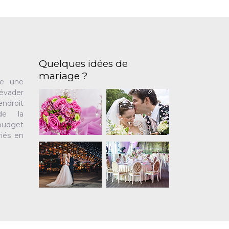
Quelques idées de
mariage ?
te une
’évader
ndroit
de la
 budget
iés en