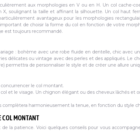
ticulièrement aux morphologies en V ou en H. Un col cache-co
X, soulignant la taille et affinant la silhouette. Un col haut fe
 particulièrement avantageux pour les morphologies rectangulai
 important de choisir la forme du col en fonction de votre morp
age est toujours recommandé.
mariage : bohème avec une robe fluide en dentelle, chic avec u
ies délicates ou vintage avec des perles et des appliqués. Le ch
ure) permettra de personnaliser le style et de créer une allure uni
s concurrencer le col montant.
 col et le visage. Un chignon élégant ou des cheveux lâchés et 
s complètera harmonieusement la tenue, en fonction du style cho
ÉE COL MONTANT
 de la patience. Voici quelques conseils pour vous accompagn