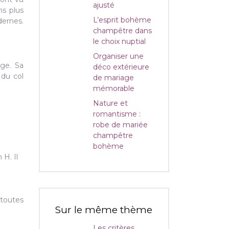
ajusté
ns plus
L’esprit bohème
dernes.
champêtre dans
le choix nuptial
Organiser une
age. Sa
déco extérieure
 du col
de mariage
mémorable
Nature et
romantisme :
robe de mariée
champêtre
bohème
 H. Il
 toutes
Sur le même thème
Les critères