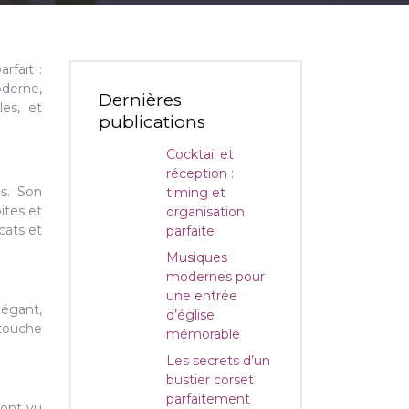
rfait :
oderne,
Dernières
les, et
publications
Cocktail et
réception :
s. Son
timing et
ites et
organisation
cats et
parfaite
Musiques
modernes pour
une entrée
légant,
d’église
 touche
mémorable
Les secrets d’un
bustier corset
parfaitement
 ont vu