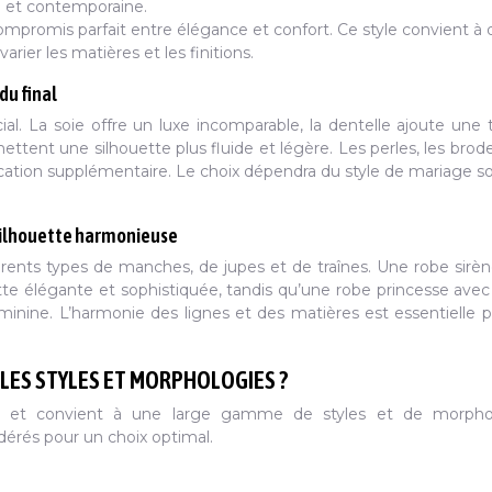
e et contemporaine.
mpromis parfait entre élégance et confort. Ce style convient à 
er les matières et les finitions.
ndu final
cial. La soie offre un luxe incomparable, la dentelle ajoute une
ettent une silhouette plus fluide et légère. Les perles, les brode
cation supplémentaire. Le choix dépendra du style de mariage s
 silhouette harmonieuse
érents types de manches, de jupes et de traînes. Une robe sirè
te élégante et sophistiquée, tandis qu’une robe princesse avec
éminine. L’harmonie des lignes et des matières est essentielle 
LES STYLES ET MORPHOLOGIES ?
 et convient à une large gamme de styles et de morphol
dérés pour un choix optimal.