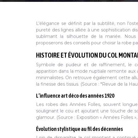
L’élégance se définit par la subtilité, non l’o
pureté des lignes alliée à une sophistication di
sublimant la silhouette de la mariée. Nous 
proposerons des conseils pour choisir la robe pa
HISTOIRE ET ÉVOLUTION DU COL MONTA
Symbole de pudeur et de raffinement, le co
apparition dans la mode nuptiale remonte aux a
minimalistes. On retrouve également cette allure
la finesse des tissus. (Source : *Revue de la Ha
L’influence art déco des années 1920
Les robes des Années Folles, souvent longues
soulignant le cou et ajoutant une touche de soph
glamour. (Source : Exposition « Années Folles »
Évolution stylistique au fil des décennies
Loin de disparaître, le col montant a continu