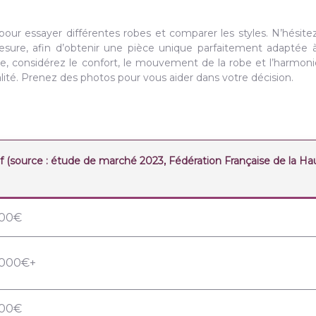
our essayer différentes robes et comparer les styles. N’hésite
sure, afin d’obtenir une pièce unique parfaitement adaptée 
ge, considérez le confort, le mouvement de la robe et l’harmoni
ité. Prenez des photos pour vous aider dans votre décision.
tif (source : étude de marché 2023, Fédération Française de la Ha
800€
6000€+
200€