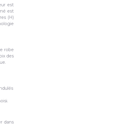
eur est
rmé est
res (H)
hologie
ne robe
oix des
que.
ondulés
isi.
er dans