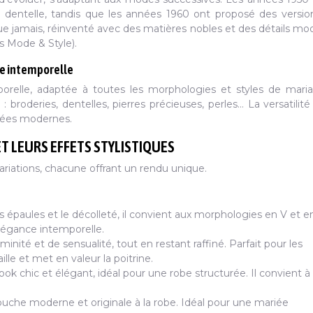
 dentelle, tandis que les années 1960 ont proposé des versio
 que jamais, réinventé avec des matières nobles et des détails mo
ns Mode & Style).
ce intemporelle
relle, adaptée à toutes les morphologies et styles de mari
 broderies, dentelles, pierres précieuses, perles… La versatilité
riées modernes.
T LEURS EFFETS STYLISTIQUES
riations, chacune offrant un rendu unique.
s épaules et le décolleté, il convient aux morphologies en V et en
légance intemporelle.
nité et de sensualité, tout en restant raffiné. Parfait pour les
ille et met en valeur la poitrine.
look chic et élégant, idéal pour une robe structurée. Il convient à
uche moderne et originale à la robe. Idéal pour une mariée