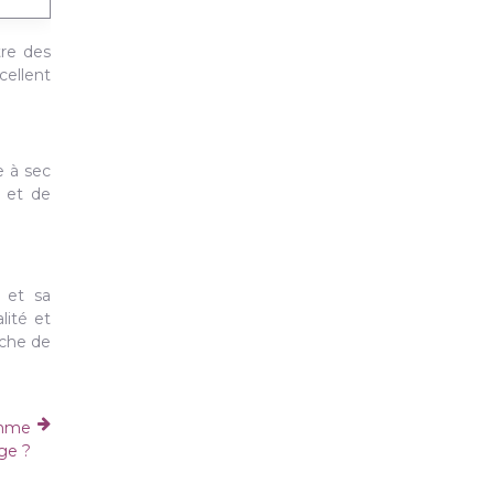
tre des
cellent
e à sec
e et de
 et sa
lité et
rche de
omme
ge ?