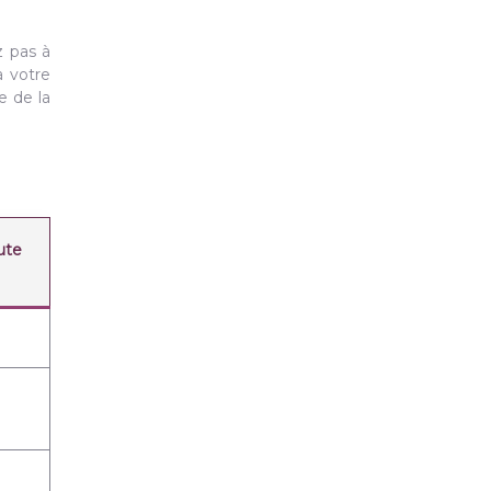
z pas à
à votre
e de la
ute