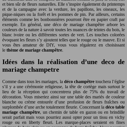
et bien sûr de fleurs naturelles. Elle s’inspire également du printemps
et de la campagne avec la verdure, les papillons, les oiseaux, les
pique-niques ou la forêt et les pommes de pin. Par ailleurs, certains
éléments comme les bonbonnières pourront être en papier craft par
exemple. En général, une déco de mariage champêtre arbore les
couleurs de la nature à savoir toutes les nuances de teintes du bois, le
blanc ivoire ou les différentes sortes de vert. Les touches colorées
évoquant les fleurs s’y ajoutent telles que le rouge ou le mauve. Et si
vous êtes amateur de DIY, vous vous régalerez en choisissant
le
thème de mariage champêtre
.
Idées dans la réalisation d’une deco de
mariage champetre
Comme dans tous les mariages, la
déco champêtre
touchera l’église
s’il y a une cérémonie religieuse, la tête de cortège mais surtout le
lieu de la réception qui concentrera plus de 75% du travail de
décoration. Vous miseriez ainsi sur une table des mariés de couleur
blanche ou crème entourée d’une profusion de fleurs fraîches ou
surplombée d’une arche totalement fleurie. Concernant la
déco table
mariage champêtre
, un chemin de table en gazon ou en brindille
serait parfait mais vous pourriez aussi opter pour un tissu en vichy
rouge ou en liberty fleuri. Les marque-places seraient en fines