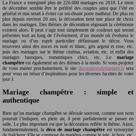
La France a enregistré plus de 220.000 mariages en 2018. Le mois
de décembre semble être le préféré des couples ainsi que l’été en
général et mai serait à éviter car soi-disant porte malheur. De plus en
plus depuis environ 20 ans, la décoration tient une place de choix
dans les mariages. Des thèmes de décoration régissant la cérémonie
existent alors. Il peut s’agir tout simplement de couleurs qui seront
présentes tout au long de l’événement, d’un monde où évoluera le
mariage ou d’un esprit particulier définissant le décor. Vous
trouverez ainsi des noces en noir et blanc, gris argent et rose, etc.
puis des mariages sur le thème cinéma, aviation, etc. et enfin des
mariages baroques, romantiques chics, etc. Le
mariage
champêtre
est également un des thèmes à la mode. Si vous projetez
de vous marier prochainement, le site
decorationsdemariage.fr
sera
pour vous un trésor d’inspirations pour les diverses facettes de votre
jour J.
Mariage champêtre : simple et
authentique
Bien qu’un mariage champêtre se déroule souvent, comme son nom
pourrait l’indiquer, en plein air, il peut parfaitement se passer en
salle. Le plus important est que la décoration reflète le thème. Ainsi,
fondamentalement, la
déco de mariage champêtre
est synonyme
de fraîcheur. Elle se compose de matières comme le jute, le bois, etc.