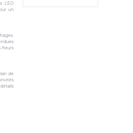
es LED
pour un
chages.
pendues
 fleurs
plan de
invités
détails