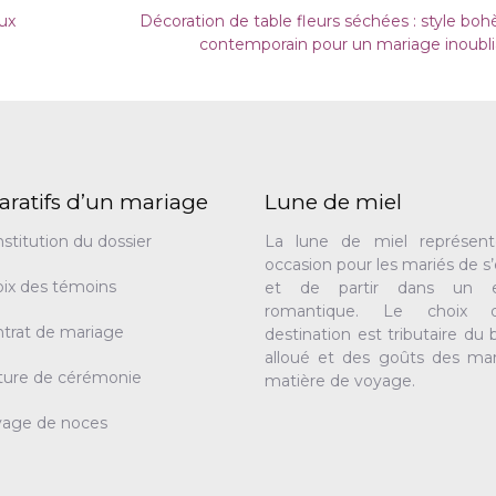
ux
Décoration de table fleurs séchées : style bo
contemporain pour un mariage inoubli
aratifs d’un mariage
Lune de miel
stitution du dossier
La lune de miel représen
occasion pour les mariés de s
ix des témoins
et de partir dans un e
romantique. Le choix 
trat de mariage
destination est tributaire du
alloué et des goûts des mar
ture de cérémonie
matière de voyage.
yage de noces