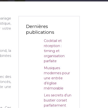
mariage
stique,
Dernières
r votre
publications
Cocktail et
réception :
ond, la
timing et
mbinées
organisation
parfaite
Musiques
modernes pour
vec des
une entrée
oncés,
d’église
rte une
mémorable
Les secrets d’un
bustier corset
parfaitement
le. Ces