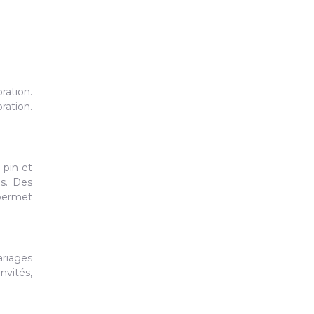
ration.
ration.
 pin et
es. Des
 permet
ariages
nvités,