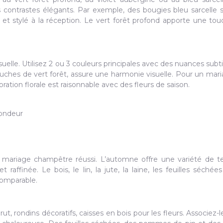
s contrastes élégants. Par exemple, des bougies bleu sarcelle 
et stylé à la réception. Le vert forêt profond apporte une to
suelle. Utilisez 2 ou 3 couleurs principales avec des nuances subti
uches de vert forêt, assure une harmonie visuelle. Pour un mar
tion florale est raisonnable avec des fleurs de saison.
fondeur
 mariage champêtre réussi. L’automne offre une variété de t
affinée. Le bois, le lin, la jute, la laine, les feuilles séchées
omparable.
ut, rondins décoratifs, caisses en bois pour les fleurs. Associez-l