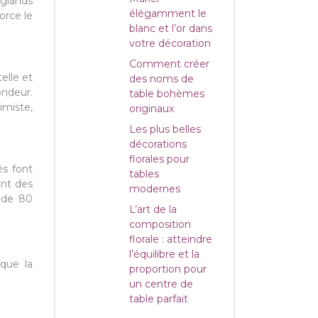
 glands
élégamment le
orce le
blanc et l’or dans
votre décoration
Comment créer
elle et
des noms de
ondeur.
table bohèmes
imiste,
originaux
Les plus belles
décorations
florales pour
és font
tables
ent des
modernes
e de 80
L’art de la
composition
florale : atteindre
l’équilibre et la
que la
proportion pour
un centre de
table parfait