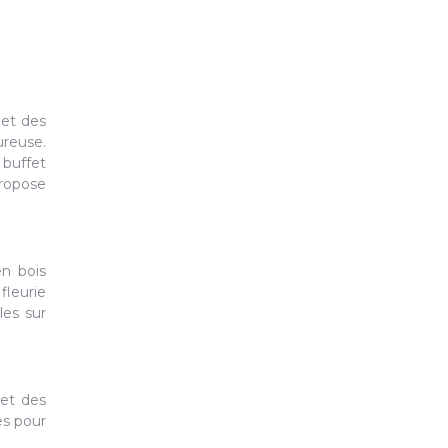
 et des
ureuse.
 buffet
propose
en bois
fleurie
les sur
 et des
es pour