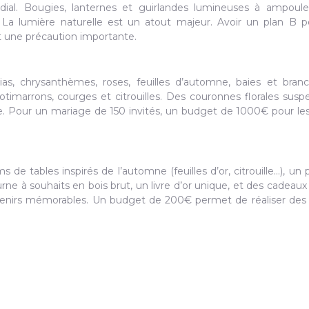
dial. Bougies, lanternes et guirlandes lumineuses à ampoul
La lumière naturelle est un atout majeur. Avoir un plan B 
t une précaution importante.
lias, chrysanthèmes, roses, feuilles d’automne, baies et bran
imarrons, courges et citrouilles. Des couronnes florales sus
. Pour un mariage de 150 invités, un budget de 1000€ pour les
 de tables inspirés de l’automne (feuilles d’or, citrouille…), un 
 urne à souhaits en bois brut, un livre d’or unique, et des cadeaux 
uvenirs mémorables. Un budget de 200€ permet de réaliser des 