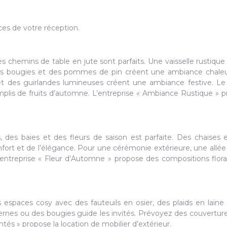
ces de votre réception.
es chemins de table en jute sont parfaits. Une vaisselle rustique
 des bougies et des pommes de pin créent une ambiance chale
et des guirlandes lumineuses créent une ambiance festive. Le
mplis de fruits d’automne. L’entreprise « Ambiance Rustique » 
, des baies et des fleurs de saison est parfaite. Des chaises 
nfort et de l’élégance. Pour une cérémonie extérieure, une allée 
L’entreprise « Fleur d’Automne » propose des compositions flora
espaces cosy avec des fauteuils en osier, des plaids en laine
ernes ou des bougies guide les invités. Prévoyez des couvertur
antés » propose la location de mobilier d’extérieur.