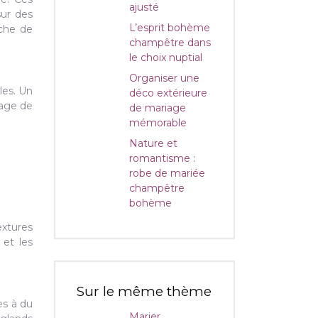
ajusté
sur des
L’esprit bohème
uche de
champêtre dans
le choix nuptial
Organiser une
les. Un
déco extérieure
iage de
de mariage
mémorable
Nature et
romantisme :
robe de mariée
champêtre
bohème
extures
 et les
Sur le même thème
es à du
Marier