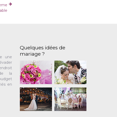
hème
able
Quelques idées de
mariage ?
te une
’évader
ndroit
de la
 budget
iés en