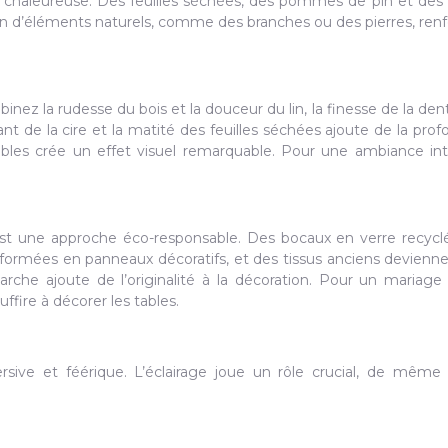
ce chaleureuse. Des feuilles séchées, des pommes de pin et des
ion d’éléments naturels, comme des branches ou des pierres, renf
binez la rudesse du bois et la douceur du lin, la finesse de la dent
llant de la cire et la matité des feuilles séchées ajoute de la prof
tables crée un effet visuel remarquable. Pour une ambiance int
 est une approche éco-responsable. Des bocaux en verre recycl
nsformées en panneaux décoratifs, et des tissus anciens devienn
che ajoute de l’originalité à la décoration. Pour un mariag
ffire à décorer les tables.
ve et féérique. L’éclairage joue un rôle crucial, de même 