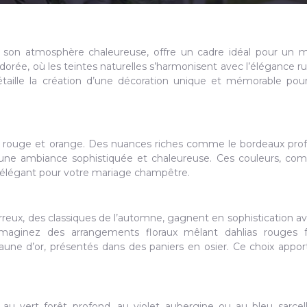
 son atmosphère chaleureuse, offre un cadre idéal pour un 
rée, où les teintes naturelles s’harmonisent avec l’élégance ru
taille la création d’une décoration unique et mémorable pou
ls rouge et orange. Des nuances riches comme le bordeaux prof
nt une ambiance sophistiquée et chaleureuse. Ces couleurs, co
t élégant pour votre mariage champêtre.
erreux, des classiques de l’automne, gagnent en sophistication a
aginez des arrangements floraux mêlant dahlias rouges f
jaune d’or, présentés dans des paniers en osier. Ce choix appo
u vert forêt profond, au violet aubergine ou au bleu sarcel