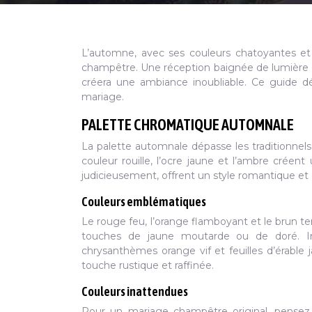
L’automne, avec ses couleurs chatoyantes et
champêtre. Une réception baignée de lumière do
créera une ambiance inoubliable. Ce guide dé
mariage.
PALETTE CHROMATIQUE AUTOMNALE
La palette automnale dépasse les traditionne
couleur rouille, l’ocre jaune et l’ambre crée
judicieusement, offrent un style romantique e
Couleurs emblématiques
Le rouge feu, l’orange flamboyant et le brun t
touches de jaune moutarde ou de doré. Im
chrysanthèmes orange vif et feuilles d’érable 
touche rustique et raffinée.
Couleurs inattendues
Pour un mariage champêtre original, pensez a