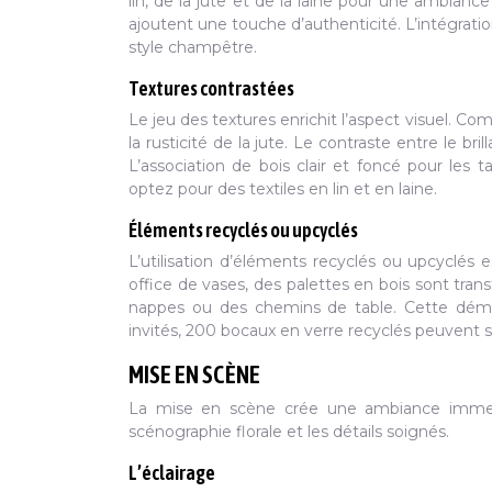
lin, de la jute et de la laine pour une ambian
ajoutent une touche d’authenticité. L’intégrat
style champêtre.
Textures contrastées
Le jeu des textures enrichit l’aspect visuel. Com
la rusticité de la jute. Le contraste entre le bri
L’association de bois clair et foncé pour les 
optez pour des textiles en lin et en laine.
Éléments recyclés ou upcyclés
L’utilisation d’éléments recyclés ou upcyclés
office de vases, des palettes en bois sont tra
nappes ou des chemins de table. Cette démar
invités, 200 bocaux en verre recyclés peuvent su
MISE EN SCÈNE
La mise en scène crée une ambiance immersi
scénographie florale et les détails soignés.
L’éclairage