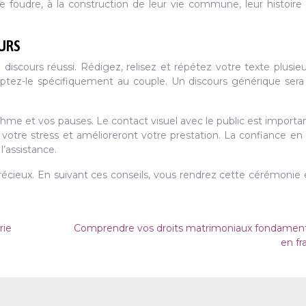
 foudre, à la construction de leur vie commune, leur histoire
OURS
iscours réussi. Rédigez, relisez et répétez votre texte plusieur
Adaptez-le spécifiquement au couple. Un discours générique ser
ythme et vos pauses. Le contact visuel avec le public est importa
 votre stress et amélioreront votre prestation. La confiance en 
l’assistance.
écieux. En suivant ces conseils, vous rendrez cette cérémonie
rie
Comprendre vos droits matrimoniaux fondamen
en fr