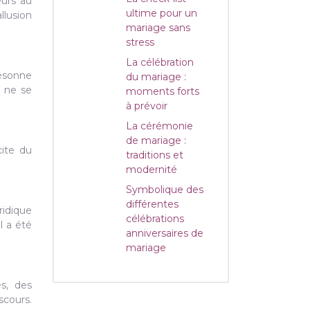
eurs au
ultime pour un
llusion
mariage sans
stress
La célébration
résonne
du mariage :
i ne se
moments forts
à prévoir
La cérémonie
de mariage :
cite du
traditions et
modernité
Symbolique des
différentes
ridique
célébrations
l a été
anniversaires de
mariage
es, des
scours.