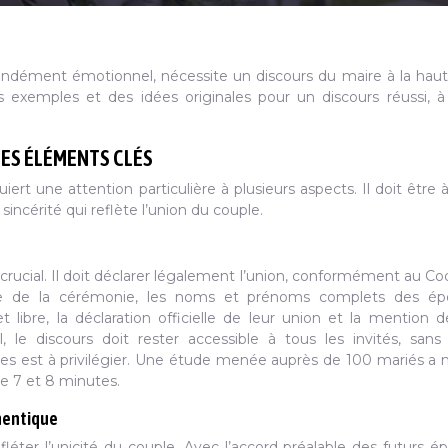
fondément émotionnel, nécessite un discours du maire à la hau
 exemples et des idées originales pour un discours réussi, à 
LES ÉLÉMENTS CLÉS
ert une attention particulière à plusieurs aspects. Il doit être à 
 sincérité qui reflète l’union du couple.
le crucial. Il doit déclarer légalement l’union, conformément au Cod
 date de la cérémonie, les noms et prénoms complets des épo
ibre, la déclaration officielle de leur union et la mention d
 le discours doit rester accessible à tous les invités, sans
utes est à privilégier. Une étude menée auprès de 100 mariés a
re 7 et 8 minutes.
hentique
fléter l’unicité du couple. Avec l’accord préalable des futurs ép