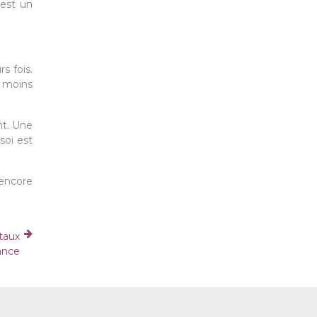
 est un
s fois.
a moins
nt. Une
soi est
 encore
taux
ance