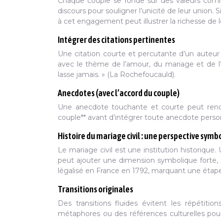
Chaque couple se fonde sur des valeurs comm
discours pour souligner l’unicité de leur union.
à cet engagement peut illustrer la richesse de le
Intégrer des citations pertinentes
Une citation courte et percutante d’un auteur 
avec le thème de l’amour, du mariage et de l
lasse jamais. » (La Rochefoucauld).
Anecdotes (avec l’accord du couple)
Une anecdote touchante et courte peut rendre 
couple** avant d’intégrer toute anecdote perso
Histoire du mariage civil : une perspective symb
Le mariage civil est une institution historique.
peut ajouter une dimension symbolique forte, 
légalisé en France en 1792, marquant une étape 
Transitions originales
Des transitions fluides évitent les répétiti
métaphores ou des références culturelles pour 