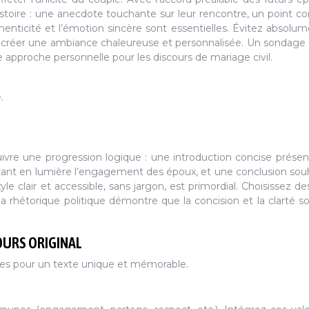
 histoire : une anecdote touchante sur leur rencontre, un point
henticité et l’émotion sincère sont essentielles. Évitez absolum
 de créer une ambiance chaleureuse et personnalisée. Un sondage
 approche personnelle pour les discours de mariage civil.
.
 suivre une progression logique : une introduction concise présen
ant en lumière l’engagement des époux, et une conclusion sou
le clair et accessible, sans jargon, est primordial. Choisissez d
 la rhétorique politique démontre que la concision et la clarté s
OURS ORIGINAL
stes pour un texte unique et mémorable.