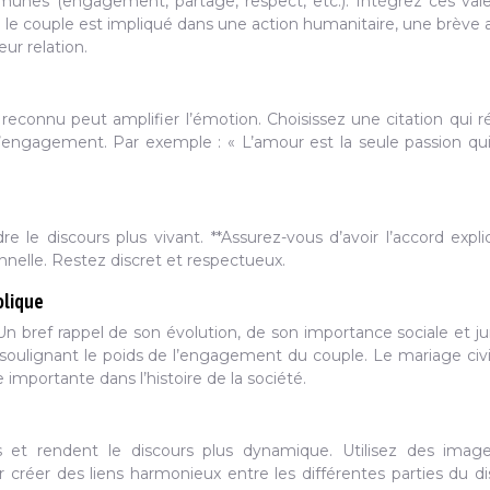
unes (engagement, partage, respect, etc.). Intégrez ces val
 Si le couple est impliqué dans une action humanitaire, une brève a
ur relation.
reconnu peut amplifier l’émotion. Choisissez une citation qui 
’engagement. Par exemple : « L’amour est la seule passion qu
le discours plus vivant. **Assurez-vous d’avoir l’accord expli
nnelle. Restez discret et respectueux.
olique
 Un bref rappel de son évolution, de son importance sociale et ju
soulignant le poids de l’engagement du couple. Le mariage civi
importante dans l’histoire de la société.
ons et rendent le discours plus dynamique. Utilisez des imag
créer des liens harmonieux entre les différentes parties du di