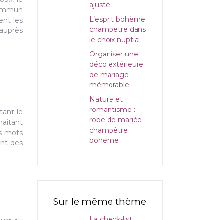
ajusté
 commun
L’esprit bohème
ent les
champêtre dans
 auprès
le choix nuptial
Organiser une
déco extérieure
de mariage
mémorable
Nature et
romantisme :
tant le
robe de mariée
haitant
champêtre
es mots
bohème
ont des
Sur le même thème
La check-list