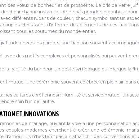
t des vœux de bonheur et de prospérité. Le bris de verre juif
e de chérir chaque instant et de ne pas prendre le bonheur pour 
 avec différents rubans de couleur, chacun symbolisant un aspec
 couples choisissent d’intégrer des éléments de ces traditions
roissant pour les coutumes du monde entier.
gratitude envers les parents, une tradition souvent accompagné
ité, avec des motifs complexes et personnalisés qui peuvent pre
e la fragilité du bonheur, un geste symbolique qui marque la fin 
ent mutuel, une cérémonie souvent célébrée en plein air, dans 
ines cultures chrétiennes) : Humilité et service mutuel, un acte
endre soin l’un de l’autre.
SATION ET INNOVATIONS
émonies de mariage, ouvrant la voie à une personnalisation ac
. Les couples modernes cherchent à créer une cérémonie mari
oire d’amour. Ils n’hésitent pas à s’affranchir des conventions et 