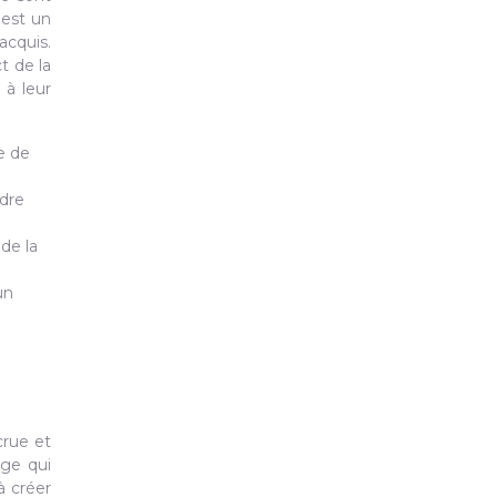
 est un
acquis.
t de la
 à leur
e de
ndre
de la
un
crue et
age qui
à créer