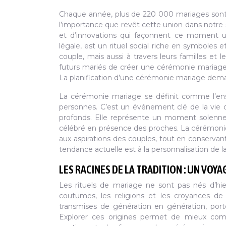
Chaque année, plus de 220 000 mariages sont cél
l’importance que revêt cette union dans notre s
et d’innovations qui façonnent ce moment u
légale, est un rituel social riche en symboles 
couple, mais aussi à travers leurs familles e
futurs mariés de créer une cérémonie mariage 
La planification d’une cérémonie mariage demand
La cérémonie mariage se définit comme l’ensem
personnes. C’est un événement clé de la vie
profonds. Elle représente un moment solennel
célébré en présence des proches. La cérémonie
aux aspirations des couples, tout en conservan
tendance actuelle est à la personnalisation d
LES RACINES DE LA TRADITION : UN VOY
Les rituels de mariage ne sont pas nés d’hier
coutumes, les religions et les croyances de 
transmises de génération en génération, port
Explorer ces origines permet de mieux compr