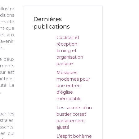
llustre
ditions
Dernières
malité
publications
ant que
met aux
Cocktail et
avenir.
réception :
e.
timing et
organisation
re deux
parfaite
gements
our est
Musiques
iété et
modernes pour
uté. La
une entrée
.
d’église
mémorable
Les secrets d’un
par les
bustier corset
trales,
parfaitement
ssants.
ajusté
les qui
L’esprit bohème