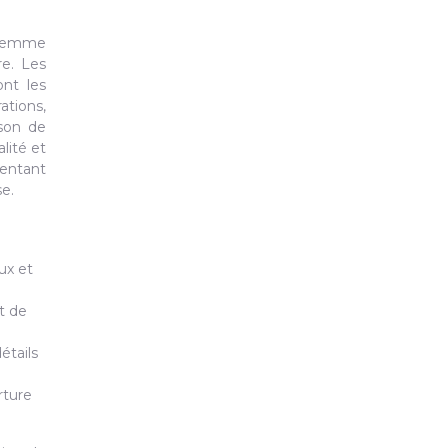
a femme
re. Les
ont les
ations,
ison de
lité et
entant
se.
ux et
et de
étails
rture