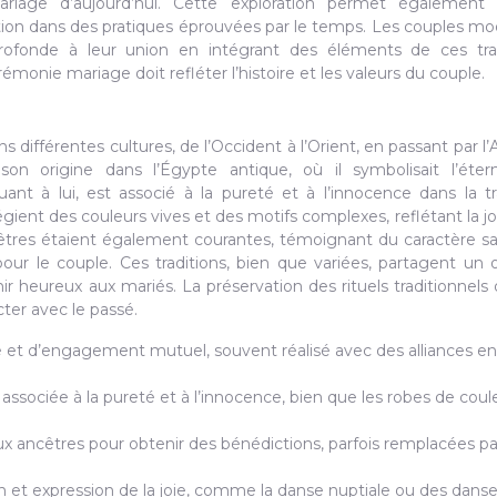
riage d’aujourd’hui. Cette exploration permet également
iration dans des pratiques éprouvées par le temps. Les couples m
ofonde à leur union en intégrant des éléments de ces trad
émonie mariage doit refléter l’histoire et les valeurs du couple.
 différentes cultures, de l’Occident à l’Orient, en passant par l’A
on origine dans l’Égypte antique, où il symbolisait l’étern
t à lui, est associé à la pureté et à l’innocence dans la tr
égient des couleurs vives et des motifs complexes, reflétant la joi
cêtres étaient également courantes, témoignant du caractère s
ur le couple. Ces traditions, bien que variées, partagent un o
r heureux aux mariés. La préservation des rituels traditionnels 
er avec le passé.
 et d’engagement mutuel, souvent réalisé avec des alliances en
associée à la pureté et à l’innocence, bien que les robes de coul
 ancêtres pour obtenir des bénédictions, parfois remplacées pa
ion et expression de la joie, comme la danse nuptiale ou des dans