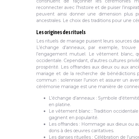
continuent de façonner les cérémonies ma
reconnecter avec l’histoire et de puiser l’insp
peuvent ainsi donner une dimension plus pr
ancestrales. Le choix des traditions pour une cér
Les origines des rituels
Les rituels de mariage puisent leurs sources dans
L’échange d’anneaux, par exemple, trouve s
l’engagement mutuel. Le vêtement blanc, quan
occidentale. Cependant, d’autres cultures privil
prospérité. Les offrandes aux dieux ou aux an
mariage et de la recherche de bénédictions po
commun : solenniser l’union et assurer un aveni
cérémonie mariage est une manière de connect
L’échange d’anneaux : Symbole d’éternité
en platine.
Le vêtement blanc : Tradition occidentale 
gagnent en popularité.
Les offrandes : Hommage aux dieux ou aux
dons à des œuvres caritatives.
Les danses rituelles : Célébration de l’un