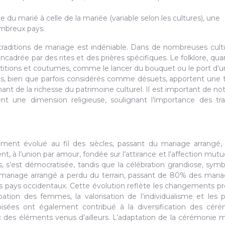
 du marié à celle de la mariée (variable selon les cultures), une
ombreux pays.
es traditions de mariage est indéniable. Dans de nombreuses cultu
adrée par des rites et des prières spécifiques. Le folklore, quant
titions et coutumes, comme le lancer du bouquet ou le port d’u
nts, bien que parfois considérés comme désuets, apportent une
nt de la richesse du patrimoine culturel. Il est important de no
 une dimension religieuse, soulignant l’importance des tra
ent évolué au fil des siècles, passant du mariage arrangé,
, à l’union par amour, fondée sur l’attirance et l’affection mutue
s, s’est démocratisée, tandis que la célébration grandiose, sym
Le mariage arrangé a perdu du terrain, passant de 80% des mari
es pays occidentaux. Cette évolution reflète les changements p
ation des femmes, la valorisation de l’individualisme et les 
roisées ont également contribué à la diversification des cér
vec des éléments venus d’ailleurs. L’adaptation de la cérémonie 