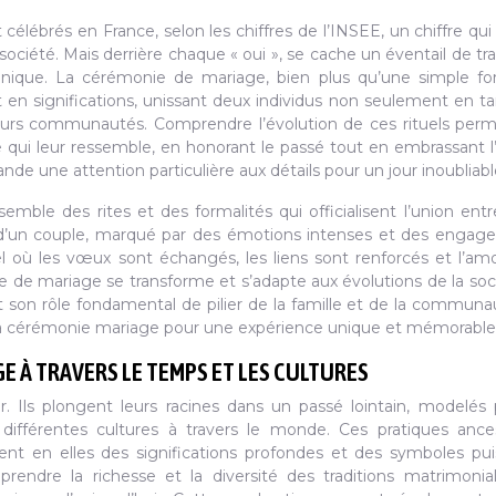
ébrés en France, selon les chiffres de l’INSEE, un chiffre qui i
ociété. Mais derrière chaque « oui », se cache un éventail de tra
nique. La cérémonie de mariage, bien plus qu’une simple for
et en significations, unissant deux individus non seulement en t
t leurs communautés. Comprendre l’évolution de ces rituels per
qui leur ressemble, en honorant le passé tout en embrassant l’
e une attention particulière aux détails pour un jour inoubliabl
ble des rites et des formalités qui officialisent l’union ent
 d’un couple, marqué par des émotions intenses et des enga
 où les vœux sont échangés, les liens sont renforcés et l’am
 de mariage se transforme et s’adapte aux évolutions de la soc
t son rôle fondamental de pilier de la famille et de la communa
e la cérémonie mariage pour une expérience unique et mémorable
AGE À TRAVERS LE TEMPS ET LES CULTURES
. Ils plongent leurs racines dans un passé lointain, modelés 
différentes cultures à travers le monde. Ces pratiques ances
ent en elles des significations profondes et des symboles pui
endre la richesse et la diversité des traditions matrimonia