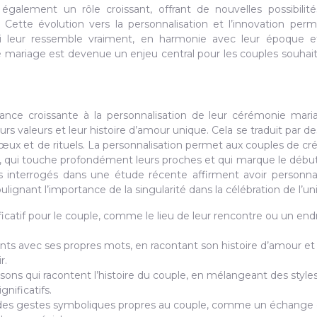
également un rôle croissant, offrant de nouvelles possibilit
ette évolution vers la personnalisation et l’innovation per
 leur ressemble vraiment, en harmonie avec leur époque et
ie mariage est devenue un enjeu central pour les couples souhai
ce croissante à la personnalisation de leur cérémonie maria
rs valeurs et leur histoire d’amour unique. Cela se traduit par de
œux et de rituels. La personnalisation permet aux couples de cr
, qui touche profondément leurs proches et qui marque le débu
 interrogés dans une étude récente affirment avoir personna
ignant l’importance de la singularité dans la célébration de l’un
ficatif pour le couple, comme le lieu de leur rencontre ou un endr
nts avec ses propres mots, en racontant son histoire d’amour et
r.
sons qui racontent l’histoire du couple, en mélangeant des style
nificatifs.
er des gestes symboliques propres au couple, comme un échange