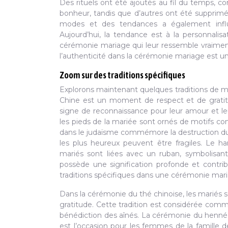
Des rituels ont été ajoutés au fil du temps,
bonheur, tandis que d’autres ont été supprimé
modes et des tendances a également influen
Aujourd’hui, la tendance est à la personnalis
cérémonie mariage qui leur ressemble vraiment,
l’authenticité dans la cérémonie mariage est un
Zoom sur des traditions spécifiques
Explorons maintenant quelques traditions de ma
Chine est un moment de respect et de gratitu
signe de reconnaissance pour leur amour et leu
les pieds de la mariée sont ornés de motifs comp
dans le judaïsme commémore la destruction d
les plus heureux peuvent être fragiles. Le 
mariés sont liées avec un ruban, symbolisan
possède une signification profonde et contrib
traditions spécifiques dans une cérémonie mari
Dans la cérémonie du thé chinoise, les mariés se
gratitude. Cette tradition est considérée comm
bénédiction des aînés. La cérémonie du henné
est l’occasion pour les femmes de la famille d