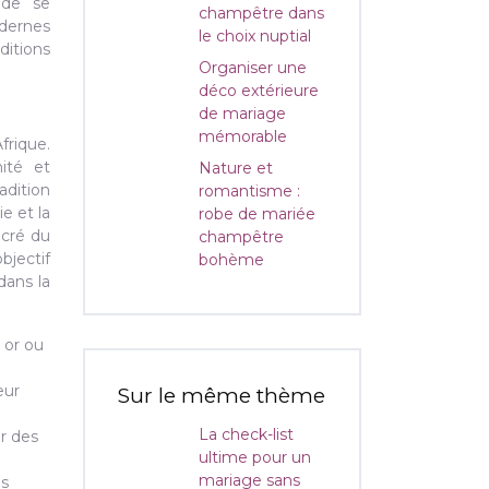
 de se
champêtre dans
odernes
le choix nuptial
itions
Organiser une
déco extérieure
de mariage
mémorable
frique.
ité et
Nature et
adition
romantisme :
e et la
robe de mariée
acré du
champêtre
bjectif
bohème
dans la
 or ou
eur
Sur le même thème
La check-list
r des
ultime pour un
mariage sans
es