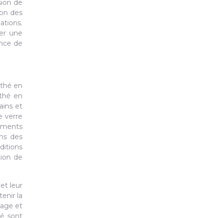
sion de
ion des
tions.
éer une
ance de
 thé en
 thé en
ains et
e verre
moments
ins des
ditions
tion de
.
et leur
enir la
iage et
né sont