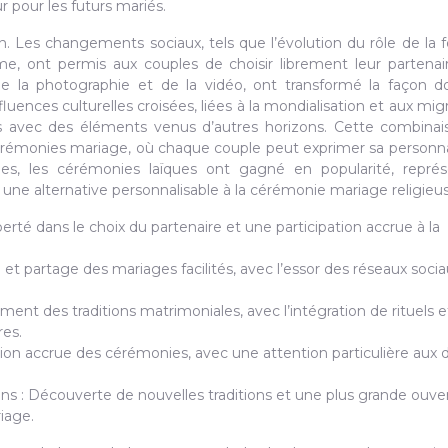
 pour les futurs mariés.
on. Les changements sociaux, tels que l’évolution du rôle de l
sme, ont permis aux couples de choisir librement leur partenai
e la photographie et de la vidéo, ont transformé la façon d
ences culturelles croisées, liées à la mondialisation et aux migr
ales avec des éléments venus d’autres horizons. Cette combina
cérémonies mariage, où chaque couple peut exprimer sa personna
ies, les cérémonies laïques ont gagné en popularité, représ
 une alternative personnalisable à la cérémonie mariage religieu
berté dans le choix du partenaire et une participation accrue à la
 partage des mariages facilités, avec l’essor des réseaux socia
ement des traditions matrimoniales, avec l’intégration de rituels 
res.
tion accrue des cérémonies, avec une attention particulière aux d
ns : Découverte de nouvelles traditions et une plus grande ouve
iage.