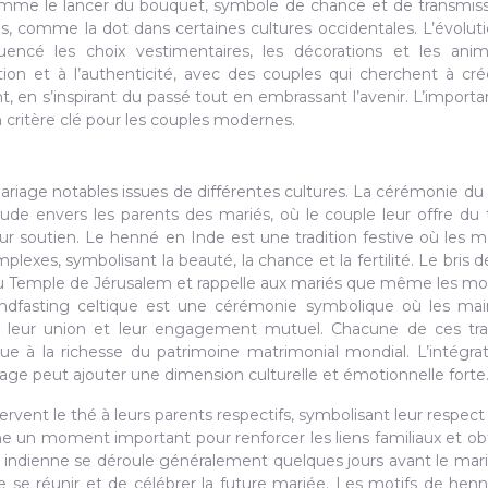
 comme le lancer du bouquet, symbole de chance et de transmis
s, comme la dot dans certaines cultures occidentales. L’évolut
cé les choix vestimentaires, les décorations et les anima
ation et à l’authenticité, avec des couples qui cherchent à cr
 en s’inspirant du passé tout en embrassant l’avenir. L’import
 critère clé pour les couples modernes.
riage notables issues de différentes cultures. La cérémonie du
de envers les parents des mariés, où le couple leur offre du
r soutien. Le henné en Inde est une tradition festive où les m
lexes, symbolisant la beauté, la chance et la fertilité. Le bris d
u Temple de Jérusalem et rappelle aux mariés que même les 
handfasting celtique est une cérémonie symbolique où les ma
t leur union et leur engagement mutuel. Chacune de ces tra
ue à la richesse du patrimoine matrimonial mondial. L’intégra
age peut ajouter une dimension culturelle et émotionnelle forte
rvent le thé à leurs parents respectifs, symbolisant leur respect 
e un moment important pour renforcer les liens familiaux et obt
 indienne se déroule généralement quelques jours avant le mar
e se réunir et de célébrer la future mariée. Les motifs de hen