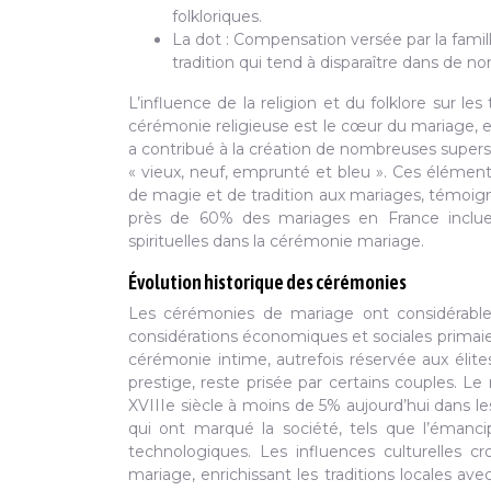
folkloriques.
La dot : Compensation versée par la famille
tradition qui tend à disparaître dans de n
L’influence de la religion et du folklore sur l
cérémonie religieuse est le cœur du mariage, enc
a contribué à la création de nombreuses supers
« vieux, neuf, emprunté et bleu ». Ces éléme
de magie et de tradition aux mariages, témoigna
près de 60% des mariages en France incluent
spirituelles dans la cérémonie mariage.
Évolution historique des cérémonies
Les cérémonies de mariage ont considérablem
considérations économiques et sociales primaient
cérémonie intime, autrefois réservée aux élite
prestige, reste prisée par certains couples. 
XVIIIe siècle à moins de 5% aujourd’hui dans l
qui ont marqué la société, tels que l’émancip
technologiques. Les influences culturelles c
mariage, enrichissant les traditions locales a