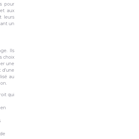
és pour
met aux
 leurs
tant un
ge. Ils
s choix
éer une
t d’une
lisé au
ion.
oit qui
 en
s
 de