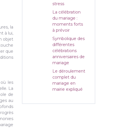
stress
La célébration
du mariage :
moments forts
res, la
à prévoir
 à lui,
Symbolique des
n objet
différentes
 touche
célébrations
ter que
anniversaires de
ditions
mariage
Le déroulement
complet du
 où les
mariage en
lle. La
mairie expliqué
bole de
ages au
rofonds
progrès
émonies
mariage