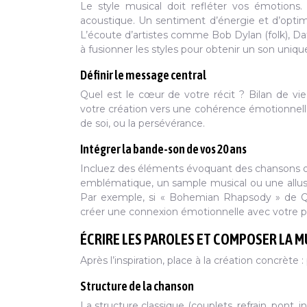
Le style musical doit refléter vos émotions.
acoustique. Un sentiment d’énergie et d’optim
L’écoute d’artistes comme Bob Dylan (folk), Daf
à fusionner les styles pour obtenir un son uniqu
Définir le message central
Quel est le cœur de votre récit ? Bilan de vi
votre création vers une cohérence émotionnelle.
de soi, ou la persévérance.
Intégrer la bande-son de vos 20 ans
Incluez des éléments évoquant des chansons o
emblématique, un sample musical ou une allusio
Par exemple, si « Bohemian Rhapsody » de Qu
créer une connexion émotionnelle avec votre pu
ÉCRIRE LES PAROLES ET COMPOSER LA 
Après l’inspiration, place à la création concrète 
Structure de la chanson
La structure classique (couplets, refrain, pont, 