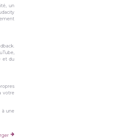
té, un
dacity
ssement
edback.
ouTube,
e et du
propres
à votre
e à une
arger