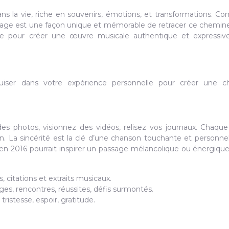
s la vie, riche en souvenirs, émotions, et transformations. C
sage est une façon unique et mémorable de retracer ce chemi
e pour créer une œuvre musicale authentique et expressive
puiser dans votre expérience personnelle pour créer une c
s photos, visionnez des vidéos, relisez vos journaux. Chaque 
. La sincérité est la clé d’une chanson touchante et personnel
en 2016 pourrait inspirer un passage mélancolique ou énergique
citations et extraits musicaux.
s, rencontres, réussites, défis surmontés.
tristesse, espoir, gratitude.