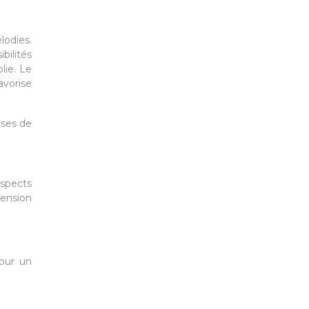
lodies.
bilités
lie. Le
avorise
ases de
spects
ension
pour un