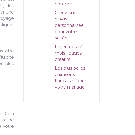
homme
nt, des
ter une
Créez une
 voyage
playlist
uligner
personnalisée
pour votre
soirée
Le jeu des 12
as être
mois : gages
luidité
créatifs
on plus
Les plus belles
chansons
françaises pour
votre mariage
n. Cela
aire de
à votre