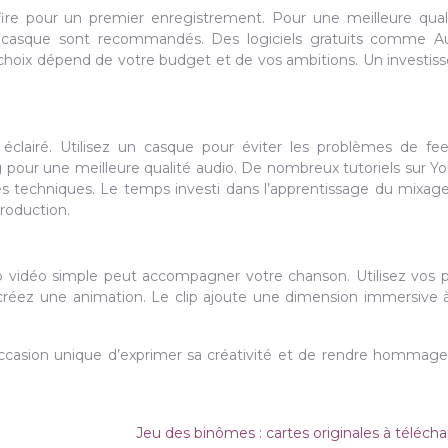
re pour un premier enregistrement. Pour une meilleure quali
 casque sont recommandés. Des logiciels gratuits comme Au
 choix dépend de votre budget et de vos ambitions. Un investi
clairé. Utilisez un casque pour éviter les problèmes de fe
pour une meilleure qualité audio. De nombreux tutoriels sur Y
s techniques. Le temps investi dans l’apprentissage du mixag
roduction.
ip vidéo simple peut accompagner votre chanson. Utilisez vos 
réez une animation. Le clip ajoute une dimension immersive 
ccasion unique d’exprimer sa créativité et de rendre hommag
Jeu des binômes : cartes originales à téléch