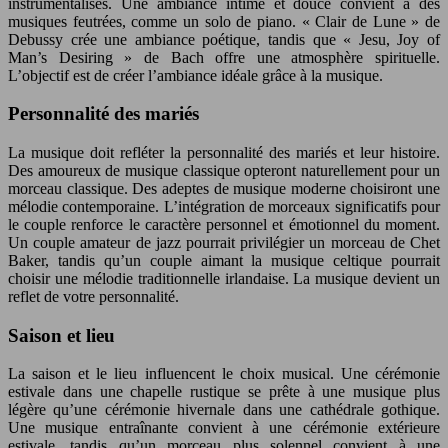
instrumentalisés. Une ambiance intime et douce convient à des
musiques feutrées, comme un solo de piano. « Clair de Lune » de
Debussy crée une ambiance poétique, tandis que « Jesu, Joy of
Man’s Desiring » de Bach offre une atmosphère spirituelle.
L’objectif est de créer l’ambiance idéale grâce à la musique.
Personnalité des mariés
La musique doit refléter la personnalité des mariés et leur histoire.
Des amoureux de musique classique opteront naturellement pour un
morceau classique. Des adeptes de musique moderne choisiront une
mélodie contemporaine. L’intégration de morceaux significatifs pour
le couple renforce le caractère personnel et émotionnel du moment.
Un couple amateur de jazz pourrait privilégier un morceau de Chet
Baker, tandis qu’un couple aimant la musique celtique pourrait
choisir une mélodie traditionnelle irlandaise. La musique devient un
reflet de votre personnalité.
Saison et lieu
La saison et le lieu influencent le choix musical. Une cérémonie
estivale dans une chapelle rustique se prête à une musique plus
légère qu’une cérémonie hivernale dans une cathédrale gothique.
Une musique entraînante convient à une cérémonie extérieure
estivale, tandis qu’un morceau plus solennel convient à une