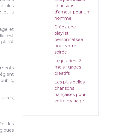
té plus
chansons
é et la
d’amour pour un
homme
Créez une
rage et
playlist
le, est
personnalisée
 plutôt
pour votre
soirée
Le jeu des 12
mois : gages
léments
créatifs
légient
public,
Les plus belles
chansons
françaises pour
laires,
votre mariage
ier les
ogiques