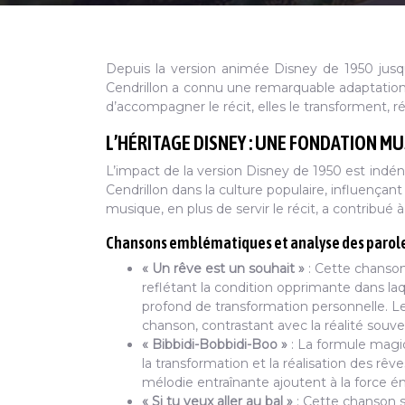
Depuis la version animée Disney de 1950 jusq
Cendrillon a connu une remarquable adaptation
d’accompagner le récit, elles le transforment, ré
L’HÉRITAGE DISNEY : UNE FONDATION M
L’impact de la version Disney de 1950 est indé
Cendrillon dans la culture populaire, influençant
musique, en plus de servir le récit, a contribué 
Chansons emblématiques et analyse des parol
« Un rêve est un souhait »
: Cette chanson
reflétant la condition opprimante dans laqu
profond de transformation personnelle. Le
chanson, contrastant avec la réalité souv
« Bibbidi-Bobbidi-Boo »
: La formule magiq
la transformation et la réalisation des rêve
mélodie entraînante ajoutent à la force é
« Si tu veux aller au bal »
: Cette chanson s