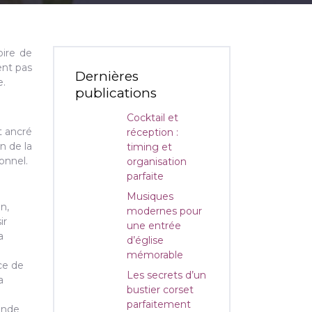
oire de
ent pas
Dernières
e.
publications
Cocktail et
t ancré
réception :
n de la
timing et
onnel.
organisation
parfaite
Musiques
n,
modernes pour
ir
une entrée
a
d’église
mémorable
ce de
Les secrets d’un
a
bustier corset
parfaitement
monde