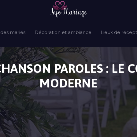
 des mariés
Décoration et ambiance
Lieux de récep
HANSON PAROLES : LE 
MODERNE