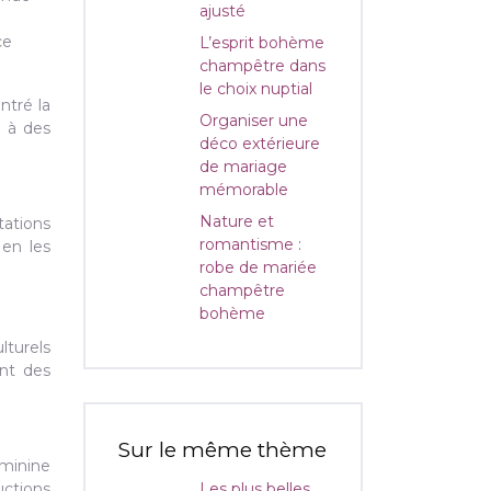
ajusté
ce
L’esprit bohème
champêtre dans
le choix nuptial
ntré la
Organiser une
e à des
déco extérieure
de mariage
mémorable
Nature et
tations
romantisme :
 en les
robe de mariée
champêtre
bohème
lturels
ant des
Sur le même thème
éminine
uctions
Les plus belles