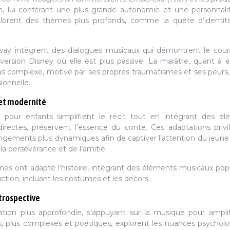
lon, lui conférant une plus grande autonomie et une personnali
xplorent des thèmes plus profonds, comme la quête d’identit
way intègrent des dialogues musicaux qui démontrent le cou
 version Disney où elle est plus passive. La marâtre, quant à el
 complexe, motivé par ses propres traumatismes et ses peurs,
onnelle.
é et modernité
s pour enfants simplifient le récit tout en intégrant des é
irectes, préservent l’essence du conte. Ces adaptations privi
gements plus dynamiques afin de captiver l’attention du jeune 
la persévérance et de l’amitié.
es ont adapté l’histoire, intégrant des éléments musicaux popu
ion, incluant les costumes et les décors.
trospective
tion plus approfondie, s’appuyant sur la musique pour amplif
s, plus complexes et poétiques, explorent les nuances psychol