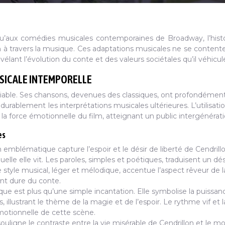
u’aux comédies musicales contemporaines de Broadway, l’hist
 à travers la musique. Ces adaptations musicales ne se content
vélant l’évolution du conte et des valeurs sociétales qu’il véhicul
USICALE INTEMPORELLE
niable. Ses chansons, devenues des classiques, ont profondémen
 durablement les interprétations musicales ultérieures. L’utilisatio
à la force émotionnelle du film, atteignant un public intergénérati
es
 emblématique capture l’espoir et le désir de liberté de Cendrillo
elle elle vit. Les paroles, simples et poétiques, traduisent un dés
 style musical, léger et mélodique, accentue l’aspect rêveur de l
ent dure du conte.
ue est plus qu’une simple incantation. Elle symbolise la puissan
s, illustrant le thème de la magie et de l’espoir. Le rythme vif et l
motionnelle de cette scène.
ouligne le contraste entre la vie misérable de Cendrillon et le 