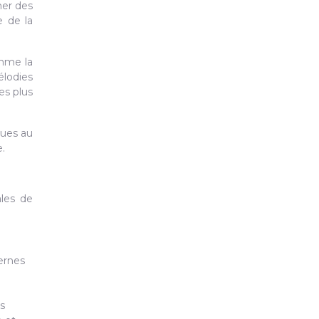
mer des
e de la
omme la
élodies
es plus
ques au
.
ales de
ernes
es