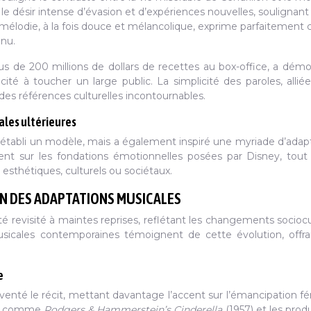
le désir intense d’évasion et d’expériences nouvelles, soulignant
La mélodie, à la fois douce et mélancolique, exprime parfaitement 
enu.
us de 200 millions de dollars de recettes au box-office, a démo
ité à toucher un large public. La simplicité des paroles, allié
des références culturelles incontournables.
ales ultérieures
établi un modèle, mais a également inspiré une myriade d’adap
ent sur les fondations émotionnelles posées par Disney, tout
 esthétiques, culturels ou sociétaux.
N DES ADAPTATIONS MUSICALES
té revisité à maintes reprises, reflétant les changements sociocu
musicales contemporaines témoignent de cette évolution, offr
e
enté le récit, mettant davantage l’accent sur l’émancipation f
res comme
Rodgers & Hammerstein’s Cinderella
(1957) et les prod