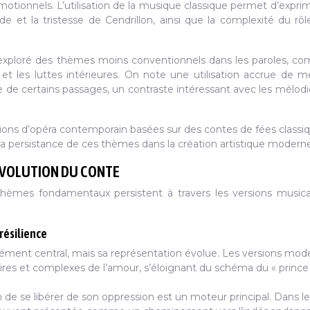
otionnels. L’utilisation de la musique classique permet d’expri
de et la tristesse de Cendrillon, ainsi que la complexité du rôl
exploré des thèmes moins conventionnels dans les paroles, c
et les luttes intérieures. On note une utilisation accrue de m
e de certains passages, un contraste intéressant avec les mélodi
ions d’opéra contemporain basées sur des contes de fées classi
a persistance de ces thèmes dans la création artistique moderne
ÉVOLUTION DU CONTE
s thèmes fondamentaux persistent à travers les versions music
 résilience
lément central, mais sa représentation évolue. Les versions mod
aires et complexes de l’amour, s’éloignant du schéma du « prince
on de se libérer de son oppression est un moteur principal. Dans l