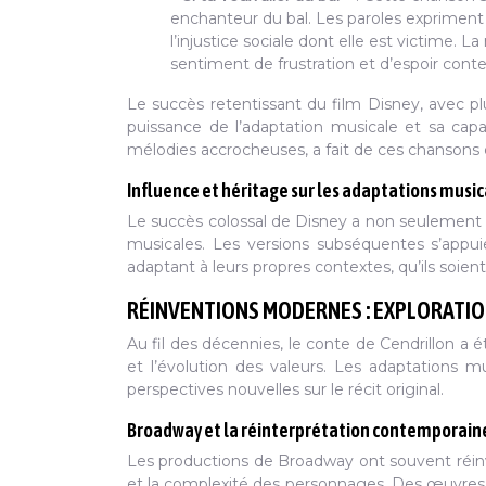
enchanteur du bal. Les paroles expriment 
l’injustice sociale dont elle est victime. 
sentiment de frustration et d’espoir cont
Le succès retentissant du film Disney, avec pl
puissance de l’adaptation musicale et sa capac
mélodies accrocheuses, a fait de ces chansons 
Influence et héritage sur les adaptations music
Le succès colossal de Disney a non seulement 
musicales. Les versions subséquentes s’appui
adaptant à leurs propres contextes, qu’ils soient
RÉINVENTIONS MODERNES : EXPLORATIO
Au fil des décennies, le conte de Cendrillon a é
et l’évolution des valeurs. Les adaptations 
perspectives nouvelles sur le récit original.
Broadway et la réinterprétation contemporain
Les productions de Broadway ont souvent réinv
et la complexité des personnages. Des œuv