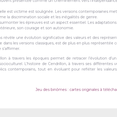
 souvent présentée comme un cheminement vers l’indépendance
nt elle est victime est soulignée. Les versions contemporaines me
 la discrimination sociale et les inégalités de genre.
à surmonter les épreuves est un aspect essentiel. Les adaptations
ntérieure, son courage et son autonomie.
 révèle une évolution significative des valeurs et des représen
ve dans les versions classiques, est de plus en plus représenté
s’affirmer.
llon à travers les époques permet de retracer l’évolution d’u
ioculturel. L’histoire de Cendrillon, à travers ses différentes v
ics contemporains, tout en évoluant pour refléter les valeurs
Jeu des binômes : cartes originales à téléch