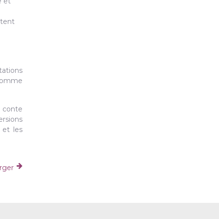
 et
ttent
tations
e comme
n conte
ersions
 et les
arger