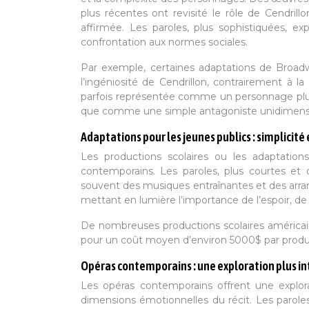
plus récentes ont revisité le rôle de Cendril
affirmée. Les paroles, plus sophistiquées, e
confrontation aux normes sociales.
Par exemple, certaines adaptations de Broad
l’ingéniosité de Cendrillon, contrairement à la
parfois représentée comme un personnage plus
que comme une simple antagoniste unidimensi
Adaptations pour les jeunes publics : simplicit
Les productions scolaires ou les adaptation
contemporains. Les paroles, plus courtes et d
souvent des musiques entraînantes et des arran
mettant en lumière l’importance de l’espoir, de 
De nombreuses productions scolaires américain
pour un coût moyen d’environ 5000$ par product
Opéras contemporains : une exploration plus in
Les opéras contemporains offrent une explora
dimensions émotionnelles du récit. Les parole