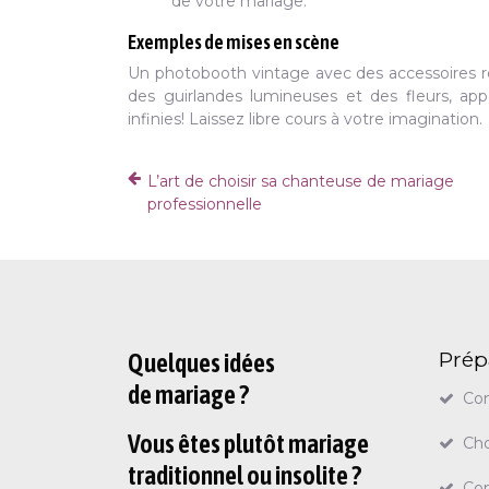
de votre mariage.
Exemples de mises en scène
Un photobooth vintage avec des accessoires 
des guirlandes lumineuses et des fleurs, app
infinies! Laissez libre cours à votre imagination.
L’art de choisir sa chanteuse de mariage
professionnelle
Prép
Quelques idées
de mariage ?
Con
Vous êtes plutôt mariage
Cho
traditionnel ou insolite ?
Con