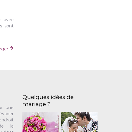
e, avec
és sont
arger
Quelques idées de
mariage ?
te une
’évader
ndroit
de la