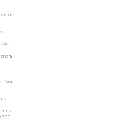
ssez un
rs.
style
iendra
es. Une
vos
photos
on 300