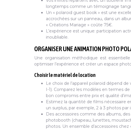
Vos invités repartent avec un souvenir im
longtemps comme un témoignage tangibl
Un « polaroid guest book » est une excelle
accrochées sur un panneau, dans un album 
« Créations Mariage » coûte 75€.
L’expérience est unique: participation ac
inoubliable.
ORGANISER UNE ANIMATION PHOTO POL
Une organisation méthodique est essentielle 
optimiser l’expérience et créer un espace photo
Choisir le matériel de location
Le choix de l’appareil polaroid dépend de 
I-1). Comparez les modèles en termes de qu
bon compromis entre prix et qualité d’im
Estimez la quantité de films nécessaire e
un surplus, par exemple, 2 à 3 photos par 
Des accessoires comme des albums, des ca
photobooth (chapeau, lunettes, moustache
photos. Un ensemble d’accessoires chez 