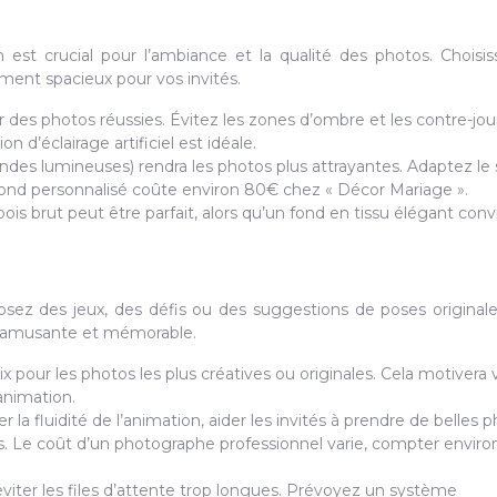
t crucial pour l’ambiance et la qualité des photos. Choisi
ent spacieux pour vos invités.
 des photos réussies. Évitez les zones d’ombre et les contre-jou
 d’éclairage artificiel est idéale.
landes lumineuses) rendra les photos plus attrayantes. Adaptez le 
ond personnalisé coûte environ 80€ chez « Décor Mariage ».
s brut peut être parfait, alors qu’un fond en tissu élégant conv
oposez des jeux, des défis ou des suggestions de poses original
s amusante et mémorable.
 pour les photos les plus créatives ou originales. Cela motivera 
’animation.
la fluidité de l’animation, aider les invités à prendre de belles 
s. Le coût d’un photographe professionnel varie, compter envir
 éviter les files d’attente trop longues. Prévoyez un système