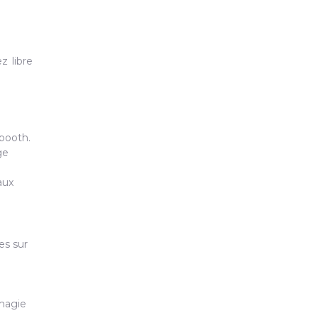
z libre
booth.
ge
aux
es sur
 magie