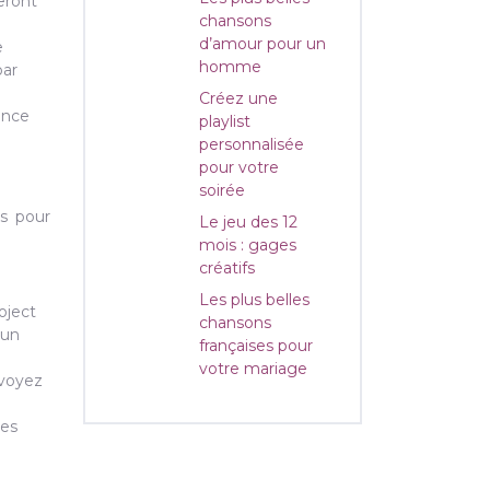
eront
chansons
d’amour pour un
e
homme
par
Créez une
ence
playlist
personnalisée
pour votre
soirée
ls pour
Le jeu des 12
mois : gages
créatifs
Les plus belles
oject
chansons
 un
françaises pour
votre mariage
évoyez
res