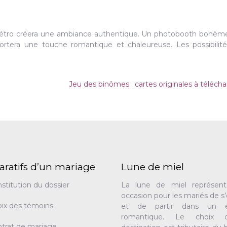
rétro créera une ambiance authentique. Un photobooth bohèm
ortera une touche romantique et chaleureuse. Les possibilit
Jeu des binômes : cartes originales à téléch
aratifs d’un mariage
Lune de miel
stitution du dossier
La lune de miel représen
occasion pour les mariés de s
ix des témoins
et de partir dans un e
romantique. Le choix 
trat de mariage