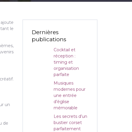
 ajoute
tant le
Dernières
publications
ohèmes,
Cocktail et
uvenirs
réception :
timing et
organisation
parfaite
réatif.
Musiques
modernes pour
une entrée
d’église
ur un
mémorable
Les secrets d’un
bustier corset
ou de
parfaitement