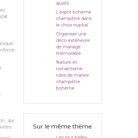
ajusté
des
L’esprit bohème
450€
champêtre dans
le choix nuptial
Organiser une
déco extérieure
unique.
de mariage
nforce
mémorable
Nature et
s
romantisme :
robe de mariée
champêtre
bohème
t
on, qui
Sur le même thème
vités.
Les plus belles