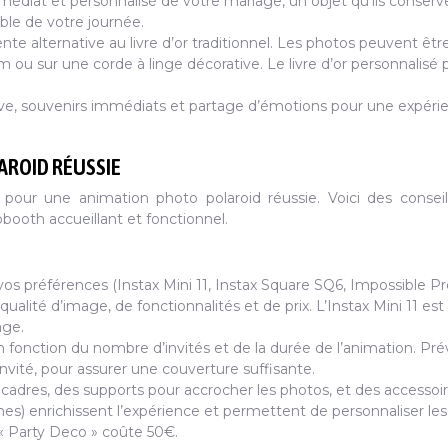
médiat et personnalisé de votre mariage, un objet qu’ils conserv
e de votre journée.
nte alternative au livre d’or traditionnel. Les photos peuvent êtr
ou sur une corde à linge décorative. Le livre d’or personnalisé 
tive, souvenirs immédiats et partage d’émotions pour une expéri
AROID RÉUSSIE
pour une animation photo polaroid réussie. Voici des consei
booth accueillant et fonctionnel.
vos préférences (Instax Mini 11, Instax Square SQ6, Impossible Pr
alité d’image, de fonctionnalités et de prix. L’Instax Mini 11 est
age.
n fonction du nombre d’invités et de la durée de l’animation. Pr
invité, pour assurer une couverture suffisante.
dres, des supports pour accrocher les photos, et des accessoi
s) enrichissent l’expérience et permettent de personnaliser les
« Party Deco » coûte 50€.