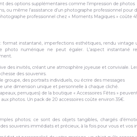
sent des options supplémentaires comme l’impression de photos
bums, ou même l’assistance d’un photographe professionnel pour 
n photographe professionnel chez « Moments Magiques » coûte 
: format instantané, imperfections esthétiques, rendu vintage 
e photo numérique ne peut égaler. L’aspect instantané re
oment.
tive des invités, créant une atmosphère joyeuse et conviviale. Le
ichesse des souvenirs.
e groupe, des portraits individuels, ou écrire des messages
re une dimension unique et personnelle à chaque cliché.
apeaux, perruques) de la boutique « Accessoires Fêtes » peuven
 aux photos. Un pack de 20 accessoires coûte environ 35€.
mples photos; ce sont des objets tangibles, chargés d’émoti
es souvenirs immédiats et précieux, à la fois pour vous et vos in